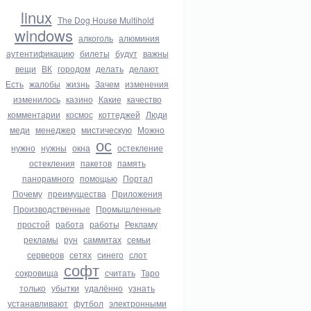
linux
The Dog House Multihold
windows
алкоголь
алюминия
аутентификацию
билеты
будут
важны
вещи
ВК
городом
делать
делают
Есть
жалобы
жизнь
Зачем
изменения
изменилось
казино
Какие
качество
комментарии
космос
коттеджей
Люди
меди
менеджер
мистическую
Можно
ос
нужно
нужны
окна
остекление
остекления
пакетов
память
панорамного
помощью
Портал
Почему
преимущества
Приложения
Производственные
Промышленные
простой
работа
работы
Рекламу
рекламы
рун
саммитах
семьи
серверов
сетях
синего
слот
софт
сокровища
считать
Таро
только
убытки
удалённо
узнать
устанавливают
футбол
электронными