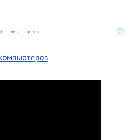
0
573
0
 компьютеров