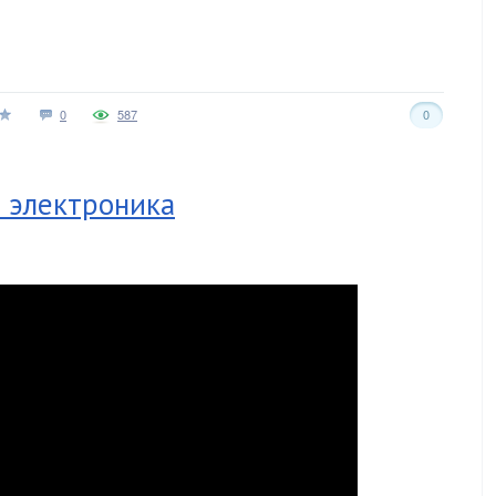
0
587
0
 электроника