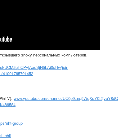
 открывшего эпоху персональных компьютеров.
nel/UCM2qHCPylAaoSjN5LAi0cHw/join
to/41001765701452
WinTV):
www.youtube.com/channel/UC0p9znq5WgXsY0I2jvuY8dQ
st/486584
ps/nht-group
f_nhti