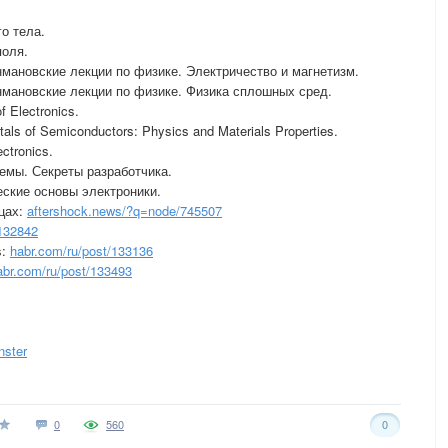
о тела.
поля.
нмановские лекции по физике. Электричество и магнетизм.
нмановские лекции по физике. Физика сплошных сред.
f Electronics.
als of Semiconductors: Physics and Materials Properties.
ctronics.
емы. Секреты разработчика.
еские основы электроники.
цах:
aftershock.news/?q=node/745507
/132842
s:
habr.com/ru/post/133136
abr.com/ru/post/133493
nster
0
560
0