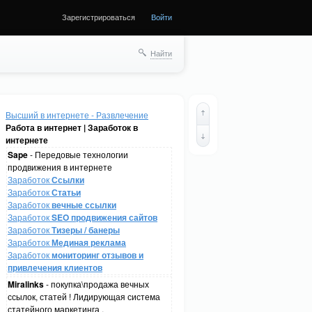
Зарегистрироваться
Войти
Найти
Высший в интернете - Развлечение
Работа в интернет | Заработок в
интернете
Sape
- Передовые технологии
продвижения в интернете
Заработок
Ссылки
Заработок
Статьи
Заработок
вечные ссылки
Заработок
SEO продвижения сайтов
Заработок
Тизеры / банеры
Заработок
Мединая реклама
Заработок
мониторинг отзывов и
привлечения клиентов
Miralinks
- покупка\продажа вечных
ссылок, статей ! Лидирующая система
статейного маркетинга .