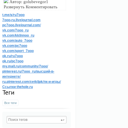
Автор: golubevegor1
Развернуть Комментировать
t.me/s/ru7ooo
7ooo-ru.livejournal.com
pc7ooo.livejournal.com/
vk.com/7ooo_ru
vk.com/kkiinnoo_ru
vk.com/auto_7ooo
vk.com/pc7ooo
vk.com/sport_7ooo
ok.ru/ru7ooo
ok.ru/pc7ooo
my.mail.ru/community/7ooo/
pinterest.ru/7ooo_ru/высший-в-
интернете/
ru.pinterest.com/cetkijpk/пк-и-игры/
Ссылки thehole.ru
Теги
Все теги