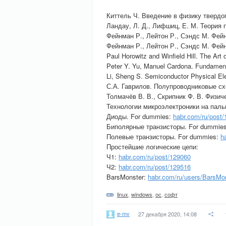
Киттель Ч. Введение в физику твердог
Ландау, Л. Д., Лифшиц, Е. М. Теория 
Фейнман Р., Лейтон Р., Сэндс М. Фей
Фейнман Р., Лейтон Р., Сэндс М. Фей
Paul Horowitz and Winfield Hill. The Art o
Peter Y. Yu, Manuel Cardona. Fundament
Li, Sheng S. Semiconductor Physical Ele
С.А. Гаврилов. Полупроводниковые сх
Толмачёв В. В., Скрипник Ф. В. Физич
Технологии микроэлектроники на паль
Диоды. For dummies:
habr.com/ru/post
Биполярные транзисторы. For dummie
Полевые транзисторы. For dummies:
h
Простейшие логические цепи:
Ч1:
habr.com/ru/post/129060
Ч2:
habr.com/ru/post/129516
BarsMonster:
habr.com/ru/users/BarsMo
linux
,
windows
,
ос
,
софт
e-mv
27 декабря 2020, 14:08