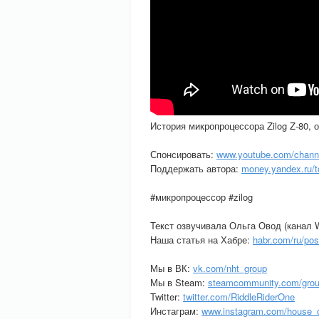
История микропроцессора Zilog Z-80,
Спонсировать:
www.youtube.com/chan
Поддержать автора:
money.yandex.ru/
#микропроцессор #zilog
Текст озвучивала Ольга Овод (канал 
Наша статья на Хабре:
habr.com/ru/po
Мы в ВК:
vk.com/nht_group
Мы в Steam:
steamcommunity.com/grou
Twitter:
twitter.com/RiddleRiderOne
Инстаграм:
www.instagram.com/house_o