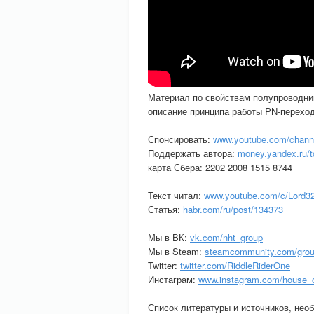
Материал по свойствам полупроводник
описание принципа работы PN-переход
Спонсировать:
www.youtube.com/chan
Поддержать автора:
money.yandex.ru/
карта Сбера: 2202 2008 1515 8744
Текст читал:
www.youtube.com/c/Lord3
Статья:
habr.com/ru/post/134373
Мы в ВК:
vk.com/nht_group
Мы в Steam:
steamcommunity.com/grou
Twitter:
twitter.com/RiddleRiderOne
Инстаграм:
www.instagram.com/house_o
Список литературы и источников, нео