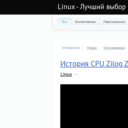
Linux - Лучший выбор
Все
Коллективные
Персональные
Интересные
Новые
Обсуждаемые
История CPU Zilog 
Linux