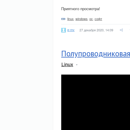
Приятного просмотра!
linux
,
windows
,
ос
,
софт
e-mv
27 декабря 2020, 14:09
Полупроводниковая
Linux