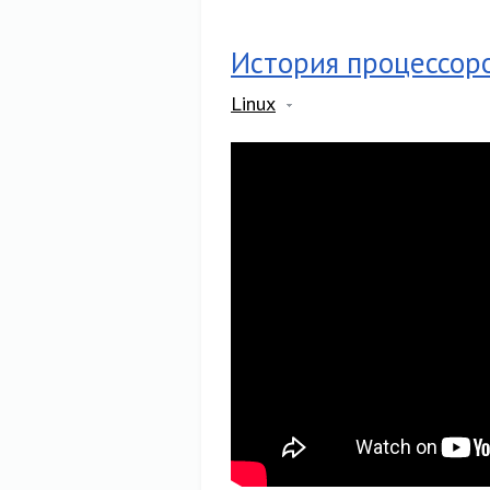
История процессоров
Linux