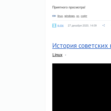
Приятного просмотра!
linux
,
windows
,
ос
,
софт
e-mv
27 декабря 2020, 14:09
История советских
Linux