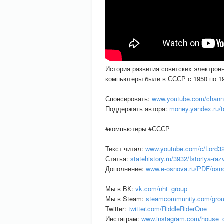
История развития советских электрон
компьютеры были в СССР с 1950 по 1
Спонсировать:
www.youtube.com/chan
Поддержать автора:
money.yandex.ru/
#компьютеры #СССР
Текст читал:
www.youtube.com/c/Lord3
Статья:
statehistory.ru/3932/Istoriya-r
Дополнение:
www.e-osnova.ru/PDF/osn
Мы в ВК:
vk.com/nht_group
Мы в Steam:
steamcommunity.com/grou
Twitter:
twitter.com/RiddleRiderOne
Инстаграм:
www.instagram.com/house_o