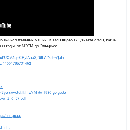
но вычислительных машин. В этом видео вы узнаете о том, какие
990 годы: от МЭСМ до Эльбруса.
nel/UCM2qHCPylAaoSjN5LAi0cHw/join
to/41001765701452
2x
azvitiya-sovetskikh-EVM-do-1980-go-goda
ova_2_0_57.pdf
ps/nht-group
f_nhti