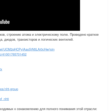
ов, строению атома и электрическому полю. Проведено краткое
а, диодов, транзисторов и логических вентилей.
nel/UCM2qHCPylAaoSjN5LAi0cHw/join
to/41001765701452
2x
ps/nht-group
f_nhti
бходимых к ознакомлению для полного понимания этой отрасли: