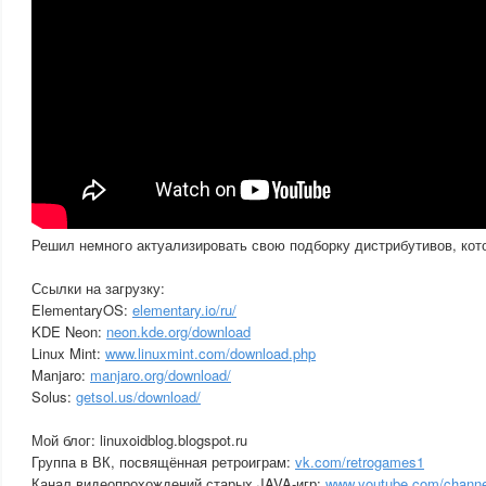
Решил немного актуализировать свою подборку дистрибутивов, ко
Ссылки на загрузку:
ElementaryOS:
elementary.io/ru/
KDE Neon:
neon.kde.org/download
Linux Mint:
www.linuxmint.com/download.php
Manjaro:
manjaro.org/download/
Solus:
getsol.us/download/
Мой блог: linuxoidblog.blogspot.ru
Группа в ВК, посвящённая ретроиграм:
vk.com/retrogames1
Канал видеопрохождений старых JAVA-игр:
www.youtube.com/chann