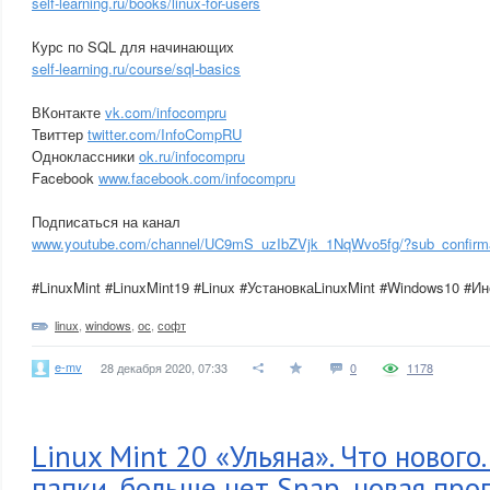
self-learning.ru/books/linux-for-users
Курс по SQL для начинающих
self-learning.ru/course/sql-basics
ВКонтакте
vk.com/infocompru
Твиттер
twitter.com/InfoCompRU
Одноклассники
ok.ru/infocompru
Facebook
www.facebook.com/infocompru
Подписаться на канал
www.youtube.com/channel/UC9mS_uzIbZVjk_1NqWvo5fg/?sub_confirm
#LinuxMint #LinuxMint19 #Linux #УстановкаLinuxMint #Windows10 #И
linux
,
windows
,
ос
,
софт
e-mv
28 декабря 2020, 07:33
0
1178
Linux Mint 20 «Ульяна». Что нового
папки, больше нет Snap, новая про