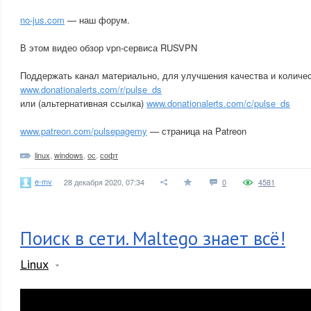
no-jus.com
— наш форум.
В этом видео обзор vpn-сервиса RUSVPN
Поддержать канал материально, для улучшения качества и количес
www.donationalerts.com/r/pulse_ds
или (альтернативная ссылка)
www.donationalerts.com/c/pulse_ds
www.patreon.com/pulsepagemy
— страница на Patreon
linux
,
windows
,
ос
,
софт
e-mv
28 декабря 2020, 07:34
0
4581
Поиск в сети. Maltego знает всё!
Linux