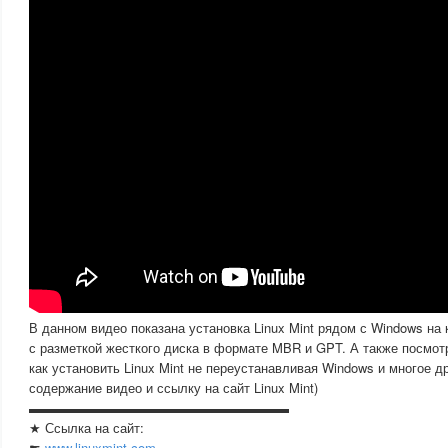
В данном видео показана установка Linux Mint рядом с Windows на
с разметкой жесткого диска в формате MBR и GPT. А также посмот
как установить Linux Mint не переустанавливая Windows и многое д
содержание видео и ссылку на сайт Linux Mint)
▬▬▬▬▬▬▬▬▬▬▬▬▬▬▬▬▬▬▬▬
★ Ссылка на сайт:
☛
www.linuxmint.com