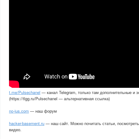
t.me/Pulsechanel
— канал Telegram, только там дополнительные и 
(https://tlgg.ru/Pulsechanel — альтернативная ссылка)
no-jus.com
— наш форум
hacker-basement.ru
— наш сайт. Можно почитать статьи, посмотреть
видео.