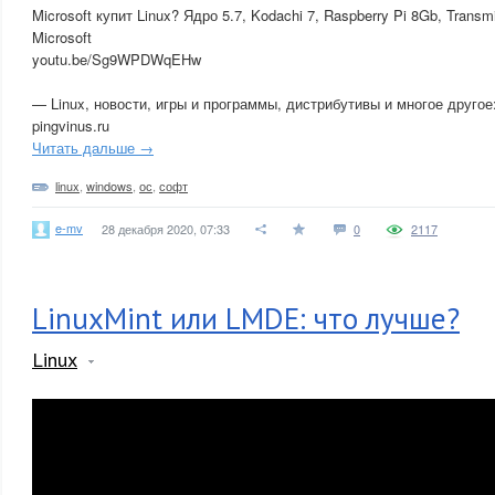
Microsoft купит Linux? Ядро 5.7, Kodachi 7, Raspberry Pi 8Gb, Transm
Microsoft
youtu.be/Sg9WPDWqEHw
— Linux, новости, игры и программы, дистрибутивы и многое другое
pingvinus.ru
Читать дальше →
linux
,
windows
,
ос
,
софт
e-mv
28 декабря 2020, 07:33
0
2117
LinuxMint или LMDE: что лучше?
Linux