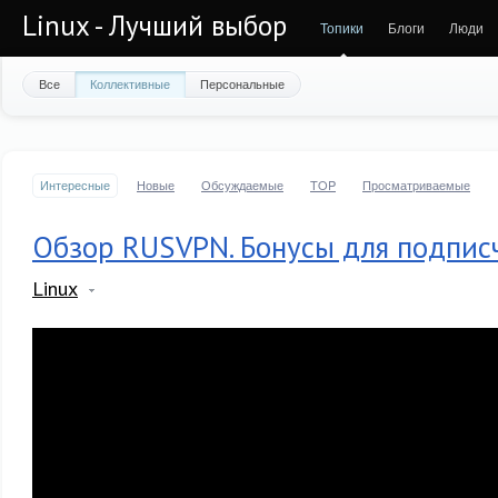
Linux - Лучший выбор
Топики
Блоги
Люди
Все
Коллективные
Персональные
Интересные
Новые
Обсуждаемые
TOP
Просматриваемые
Обзор RUSVPN. Бонусы для подпис
Linux