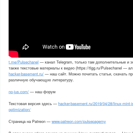
t.me/Pulsechanel
— канал Telegram, только там дополнительные и 
также текстовые материалы к видео (https://tlgg.ru/Pulsechanel — а
hacker-basement.ru/
— наш сайт. Можно почитать статьи, скачать пр
различную обучающую литературу.
no-jus.com/
— наш форум
Текстовая версия здесь —
hacker-basement.ru/2019/04/28/linux-mint-in
optimization/
Страница на Patreon —
www.patreon.com/pulsepagemy