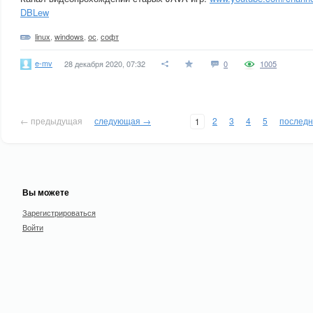
DBLew
linux
,
windows
,
ос
,
софт
e-mv
28 декабря 2020, 07:32
0
1005
← предыдущая
следующая →
2
3
4
5
послед
1
Вы можете
Зарегистрироваться
Войти