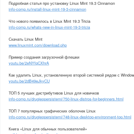
Подробная статья про установку Linux Mint 19.3 Cinnamon
info-comp.ru/install-linux-mint-19-3-cinnamon
Что нового появилось в Linux Mint 19.3 Tricia
info-comp.ru/whats-new-in-linux-mint-19-3-tricia
Скачать Linux Mint
www.linuxmint.com/download.php
Пример создания загрузочной флешки
youtu.be/2eNYfqCXhrA
Как удалить Linux, установленную второй системой рядом с Window
youtu.be/2dB49eJkyCU
ТОП 5 лучших дистрибутивов Linux для новичков
info-comp.ru/drugieopersistemi/750-linux-distros-for-beginners.html
ТОП 7 популярных графических оболочек Linux
info-comp.ru/drugieopersistemi/748-linux-desktop-environment-top.html
Книга «Linux для обычных пользователей»