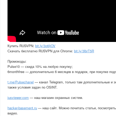
Купить RUSVPN:
bit.ly/3o6IjOV
Скачать бесплатно RUSVPN для Chrome:
bit.ly/3lbrT5R
Промокоды:
Pulse10 — скида 10% на любую покупку;
6monthfree — дополнительно 6 месяцев в подарок, при покупке подп
t.me/Pulsechanel
— канал Telegram, только там дополнительные и 
также условия задач по OSINT.
jusviewer.com
— наш магазин охранных систем.
hacker-basement.ru
— наш сайт. Можно почитать статьи, посмотреть
видео.