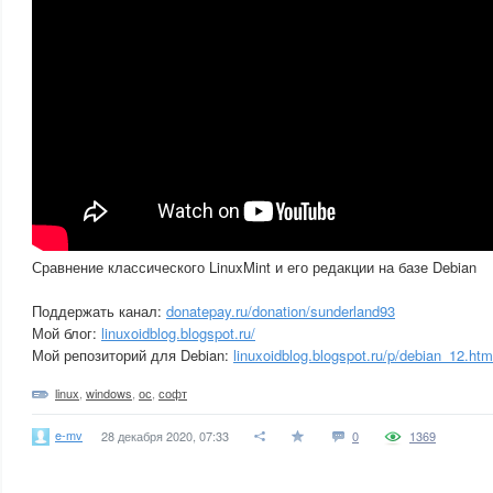
Сравнение классического LinuxMint и его редакции на базе Debian
Поддержать канал:
donatepay.ru/donation/sunderland93
Мой блог:
linuxoidblog.blogspot.ru/
Мой репозиторий для Debian:
linuxoidblog.blogspot.ru/p/debian_12.htm
linux
,
windows
,
ос
,
софт
e-mv
28 декабря 2020, 07:33
0
1369