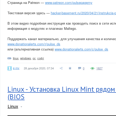
Страница на Patreon —
www.patreon.com/pulsepagemy
Текстовая версия здесь —
hacker-basement.ru/2020/04/21/instrukcia-p
В этом видео подробная инструкция как проводить поиск в сети исп
информация о модулях и плагинах Maltego.
Поддержать канал материально, для улучшения качества и количес
www.donationalerts.com/r/pulse_ds
или (альтернативная ссылка)
www.donationalerts.com/c/pulse_ds
linux
,
windows
,
ос
,
софт
e-mv
28 декабря 2020, 07:34
0
1827
Linux - Установка Linux Mint рядом
(BIOS
Linux