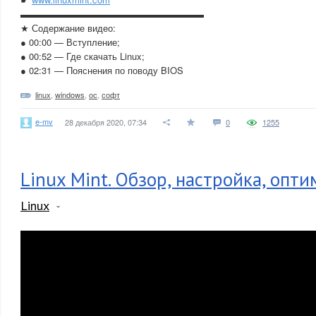
▬▬▬▬▬▬▬▬▬▬▬▬▬▬▬▬▬▬▬▬
★ Содержание видео:
● 00:00 — Вступление;
● 00:52 — Где скачать Linux;
● 02:31 — Пояснения по поводу BIOS
linux
,
windows
,
ос
,
софт
e-mv
28 декабря 2020, 07:34
0
1255
Linux Mint. Обзор, настройка, опт
Linux