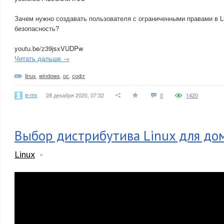
Зачем нужно создавать пользователя с ограниченными правами в Li
безопасность?
youtu.be/z39jsxVUDPw
Читать дальше →
linux
,
windows
,
ос
,
софт
e-mv
28 декабря 2020, 07:32
0
1420
Выбор дистрибутива Linux для дом
Linux