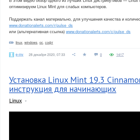
В этом видео обзор одного из лучших Linux дистрибутивов — Linux 
оптимизируем Linux Mint для слабых компьютеров.
Поддержать канал материально, для улучшения качества и количес
www.donationalerts.com/r/pulse_ds
или (альтернативная ссылка)
www.donationalerts.com/c/pulse_ds
linux
,
windows
,
ос
,
софт
e-mv
28 декабря 2020, 07:33
0
1417
Установка Linux Mint 19.3 Cinnamo
инструкция для начинающих
Linux