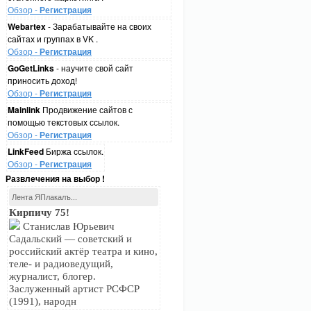
Обзор -
Регистрация
Webartex
- Зарабатывайте на своих
сайтах и группах в VK .
Обзор -
Регистрация
GoGetLinks
- научите свой сайт
приносить доход!
Обзор -
Регистрация
Mainlink
Продвижение сайтов с
помощью текстовых ссылок.
Обзор -
Регистрация
LinkFeed
Биржа ссылок.
Обзор -
Регистрация
Развлечения на выбор !
Лента ЯПлакалъ...
Кирпичу 75!
Станислав Юрьевич
Садальский — советский и
российский актёр театра и кино,
теле- и радиоведущий,
журналист, блогер.
Заслуженный артист РСФСР
(1991), народн