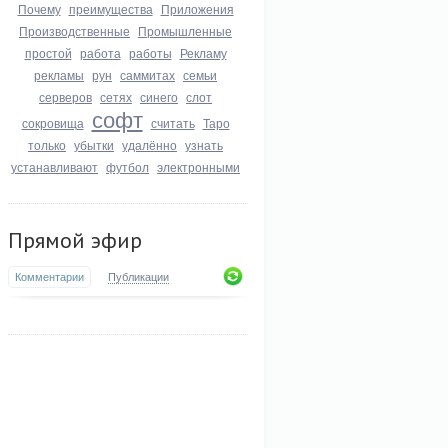
Почему
преимущества
Приложения
Производственные
Промышленные
простой
работа
работы
Рекламу
рекламы
рун
саммитах
семьи
серверов
сетях
синего
слот
софт
сокровища
считать
Таро
только
убытки
удалённо
узнать
устанавливают
футбол
электронными
Прямой эфир
Комментарии
Публикации