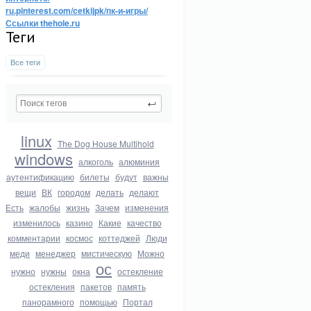
ru.pinterest.com/cetkijpk/пк-и-игры/
Ссылки thehole.ru
Теги
Все теги
linux
The Dog House Multihold
windows
алкоголь
алюминия
аутентификацию
билеты
будут
важны
вещи
ВК
городом
делать
делают
Есть
жалобы
жизнь
Зачем
изменения
изменилось
казино
Какие
качество
комментарии
космос
коттеджей
Люди
меди
менеджер
мистическую
Можно
ос
нужно
нужны
окна
остекление
остекления
пакетов
память
панорамного
помощью
Портал