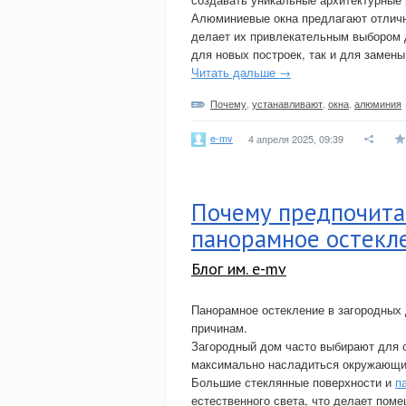
Алюминиевые окна предлагают отлично
делает их привлекательным выбором 
для новых построек, так и для замен
Читать дальше →
Почему
,
устанавливают
,
окна
,
алюминия
e-mv
4 апреля 2025, 09:39
Почему предпочита
панорамное остекл
Блог им. e-mv
Панорамное остекление в загородных
причинам.
Загородный дом часто выбирают для 
максимально насладиться окружающи
Большие стеклянные поверхности и
п
естественного света, что делает пом