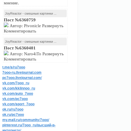
мнение.
JoyReactor - смешные картинки ...
Пост №6360759
Автор: Pivonicle Развернуть
Комментировать
JoyReactor - смешные картинки ...
Пост №6360401
Автор: Naro4iTo Развернуть
Комментировать
t.me/s/ru7ooo
7ooo-ru.livejournal.com
pc7ooo.livejournal.com/
vk.com/7ooo_ru
vk.com/kkiinnoo_ru
vk.com/auto_7ooo
vk.com/pc7ooo
vk.com/sport_7ooo
ok.ru/ru7ooo
ok.ru/pc7ooo
my.mail.ru/community/7ooo/
pinterest.ru/7ooo_ru/высший-в-
интернете/