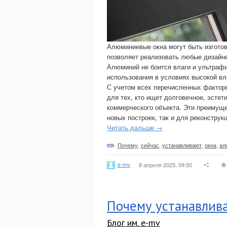
Алюминиевые окна могут быть изготов
позволяет реализовать любые дизайн
Алюминий не боится влаги и ультрафи
использования в условиях высокой вл
С учетом всех перечисленных фактор
для тех, кто ищет долговечное, эсте
коммерческого объекта. Эти преимущ
новых построек, так и для реконстру
Читать дальше →
Почему
,
сейчас
,
устанавливают
,
окна
,
ал
e-mv
8 апреля 2025, 09:50
Почему устанавлив
Блог им. e-mv