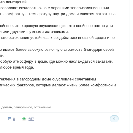
цию помещений.
позволяют создавать окна с хорошими теплоизоляционными
ть комфортную температуру внутри дома и снижает затраты на
 обеспечить хорошую звукоизоляцию, что особенно важно для
и или другими шумными источниками.
ого остекления устойчивы к воздействию внешней среды и не
о имеют более высокую рыночную стоимость благодаря своей
ти.
особую атмосферу в доме, где можно наслаждаться закатами,
любое время года.
текления в загородном доме обусловлен сочетанием
тических факторов, которые делают жизнь более комфортной и
,
делать
,
панорамное
,
остекление
0
657
0