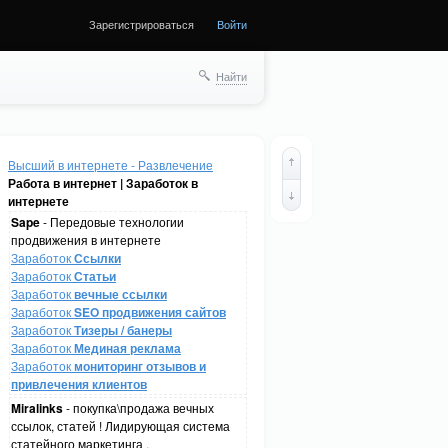
Зарегистрироваться
Войти
Найти
Высший в интернете - Развлечение
Работа в интернет | Заработок в
интернете
Sape
- Передовые технологии
продвижения в интернете
Заработок
Ссылки
Заработок
Статьи
Заработок
вечные ссылки
Заработок
SEO продвижения сайтов
Заработок
Тизеры / банеры
Заработок
Мединая реклама
Заработок
мониторинг отзывов и
привлечения клиентов
Miralinks
- покупка\продажа вечных
ссылок, статей ! Лидирующая система
статейного маркетинга .