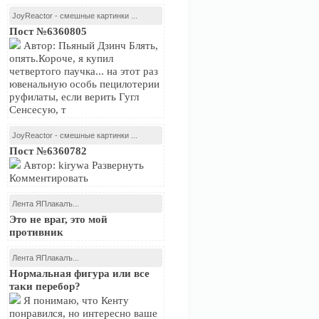
JoyReactor - смешные картинки ...
Пост №6360805
Автор: Пьяный Дзинч Блять,
опять.Короче, я купил
четвертого паучка... на этот раз
ювенальную особь пецилотерии
руфилаты, если верить Гугл
Сенсесую, т
JoyReactor - смешные картинки ...
Пост №6360782
Автор: kirywa Развернуть
Комментировать
Лента ЯПлакалъ...
Это не враг, это мой
противник
Лента ЯПлакалъ...
Нормальная фигура или все
таки перебор?
Я понимаю, что Кенту
понравился, но интересно ваше