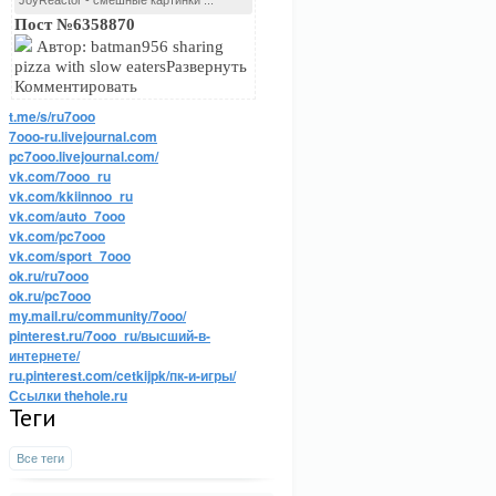
JoyReactor - смешные картинки ...
Пост №6358870
Автор: batman956 sharing
pizza with slow eatersРазвернуть
Комментировать
t.me/s/ru7ooo
7ooo-ru.livejournal.com
pc7ooo.livejournal.com/
vk.com/7ooo_ru
vk.com/kkiinnoo_ru
vk.com/auto_7ooo
vk.com/pc7ooo
vk.com/sport_7ooo
ok.ru/ru7ooo
ok.ru/pc7ooo
my.mail.ru/community/7ooo/
pinterest.ru/7ooo_ru/высший-в-
интернете/
ru.pinterest.com/cetkijpk/пк-и-игры/
Ссылки thehole.ru
Теги
Все теги