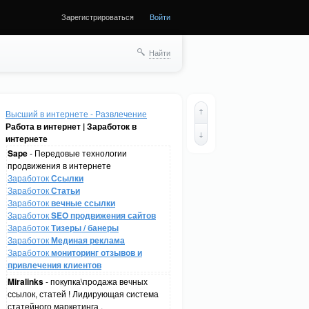
Зарегистрироваться
Войти
Найти
Высший в интернете - Развлечение
Работа в интернет | Заработок в
интернете
Sape
- Передовые технологии
продвижения в интернете
Заработок
Ссылки
Заработок
Статьи
Заработок
вечные ссылки
Заработок
SEO продвижения сайтов
Заработок
Тизеры / банеры
Заработок
Мединая реклама
Заработок
мониторинг отзывов и
привлечения клиентов
Miralinks
- покупка\продажа вечных
ссылок, статей ! Лидирующая система
статейного маркетинга .