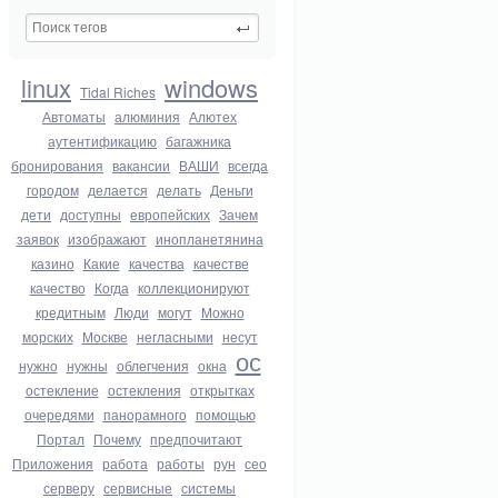
linux
windows
Tidal Riches
Автоматы
алюминия
Алютех
аутентификацию
багажника
бронирования
вакансии
ВАШИ
всегда
городом
делается
делать
Деньги
дети
доступны
европейских
Зачем
заявок
изображают
инопланетянина
казино
Какие
качества
качестве
качество
Когда
коллекционируют
кредитным
Люди
могут
Можно
морских
Москве
негласными
несут
ос
нужно
нужны
облегчения
окна
остекление
остекления
открытках
очередями
панорамного
помощью
Портал
Почему
предпочитают
Приложения
работа
работы
рун
сео
серверу
сервисные
системы