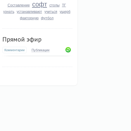
софт
Составление
столы
ТГ
узнать
устанавливают
учиться
ущерб
факторную
футбол
Прямой эфир
Комментарии
Публикации