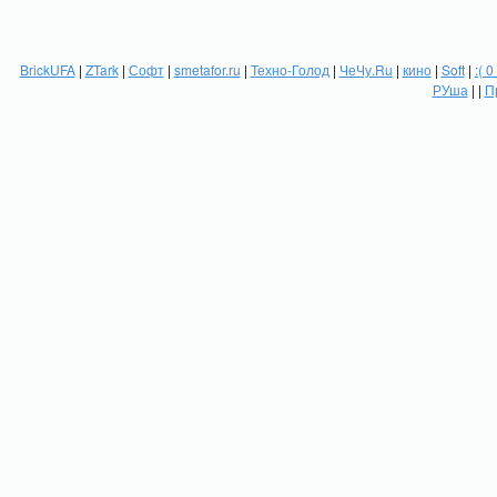
BrickUFA
|
ZTark
|
Софт
|
smetafor.ru
|
Техно-Голод
|
ЧеЧу.Ru
|
кино
|
Soft
|
:( 0
РУша
| |
П