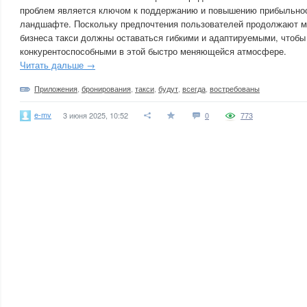
проблем является ключом к поддержанию и повышению прибыльнос
ландшафте. Поскольку предпочтения пользователей продолжают м
бизнеса такси должны оставаться гибкими и адаптируемыми, чтобы
конкурентоспособными в этой быстро меняющейся атмосфере.
Читать дальше →
Приложения
,
бронирования
,
такси
,
будут
,
всегда
,
востребованы
e-mv
3 июня 2025, 10:52
0
773