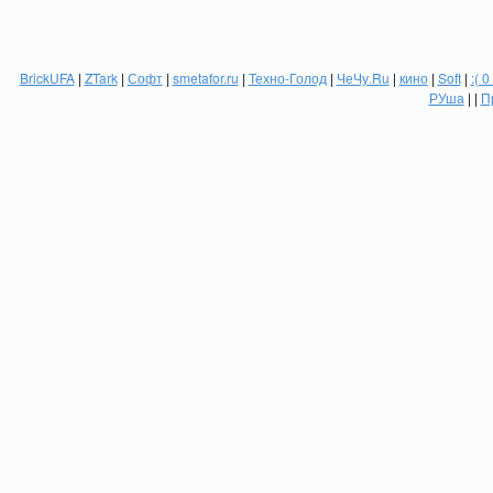
BrickUFA
|
ZTark
|
Софт
|
smetafor.ru
|
Техно-Голод
|
ЧеЧу.Ru
|
кино
|
Soft
|
:( 0
РУша
| |
П