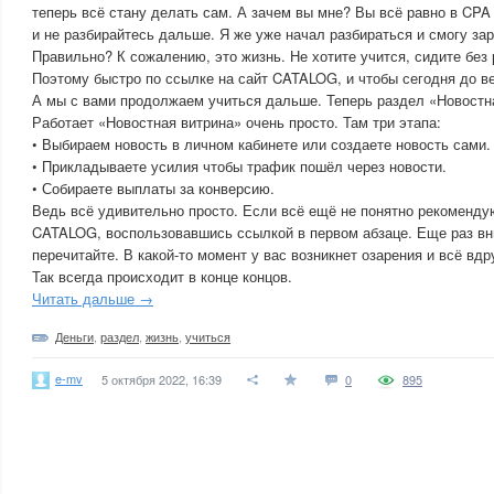
теперь всё стану делать сам. А зачем вы мне? Вы всё равно в CPA 
и не разбирайтесь дальше. Я же уже начал разбираться и смогу зар
Правильно? К сожалению, это жизнь. Не хотите учится, сидите без 
Поэтому быстро по ссылке на сайт CATALOG, и чтобы сегодня до в
А мы с вами продолжаем учиться дальше. Теперь раздел «Новостн
Работает «Новостная витрина» очень просто. Там три этапа:
• Выбираем новость в личном кабинете или создаете новость сами.
• Прикладываете усилия чтобы трафик пошёл через новости.
• Собираете выплаты за конверсию.
Ведь всё удивительно просто. Если всё ещё не понятно рекомендую
CATALOG, воспользовавшись ссылкой в первом абзаце. Еще раз вн
перечитайте. В какой-то момент у вас возникнет озарения и всё вдру
Так всегда происходит в конце концов.
Читать дальше →
Деньги
,
раздел
,
жизнь
,
учиться
e-mv
5 октября 2022, 16:39
0
895