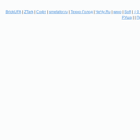
BrickUFA
|
ZTark
|
Софт
|
smetafor.ru
|
Техно-Голод
|
ЧеЧу.Ru
|
кино
|
Soft
|
:( 0
РУша
| |
П