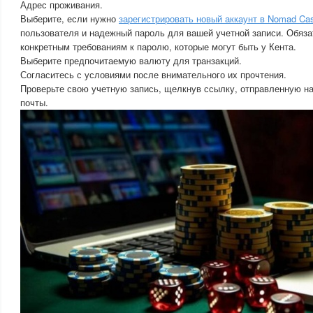
Адрес проживания.
Выберите, если нужно
зарегистрировать новый аккаунт в Nomad Ca
пользователя и надежный пароль для вашей учетной записи. Обяз
конкретным требованиям к паролю, которые могут быть у Кента.
Выберите предпочитаемую валюту для транзакций.
Согласитесь с условиями после внимательного их прочтения.
Проверьте свою учетную запись, щелкнув ссылку, отправленную н
почты.