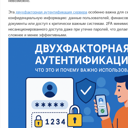
невозможно.
Эта
двухфакторная аутентификация сервера
особенно важна для с
конфиденциальную информацию: данные пользователей, финансовы
документы или доступ к критически важным системам. 2FA минимиз
несанкционированного доступа даже при утечке паролей, что делае
сложнее и менее эффективными.