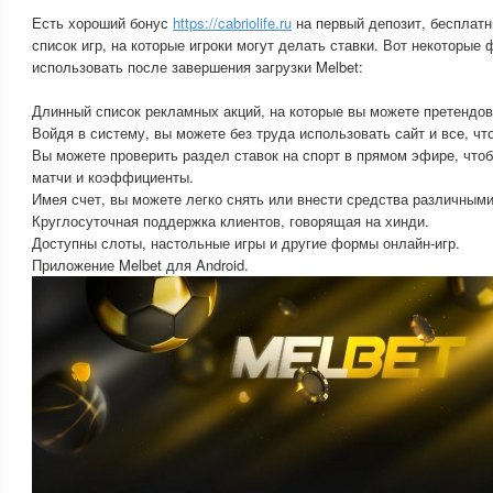
Есть хороший бонус
https://cabriolife.ru
на первый депозит, бесплатн
список игр, на которые игроки могут делать ставки. Вот некоторые
использовать после завершения загрузки Melbet:
Длинный список рекламных акций, на которые вы можете претендов
Войдя в систему, вы можете без труда использовать сайт и все, что
Вы можете проверить раздел ставок на спорт в прямом эфире, что
матчи и коэффициенты.
Имея счет, вы можете легко снять или внести средства различным
Круглосуточная поддержка клиентов, говорящая на хинди.
Доступны слоты, настольные игры и другие формы онлайн-игр.
Приложение Melbet для Android.