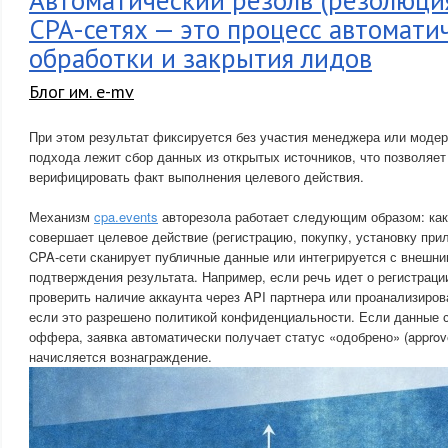
Автоматический резолв (резолюция
CPA-сетях — это процесс автомати
обработки и закрытия лидов
Блог им. e-mv
При этом результат фиксируется без участия менеджера или модера
подхода лежит сбор данных из открытых источников, что позволяе
верифицировать факт выполнения целевого действия.
Механизм
cpa.events
авторезола работает следующим образом: как
совершает целевое действие (регистрацию, покупку, установку прил
CPA-сети сканирует публичные данные или интегрируется с внешн
подтверждения результата. Например, если речь идет о регистраци
проверить наличие аккаунта через API партнера или проанализиро
если это разрешено политикой конфиденциальности. Если данные 
оффера, заявка автоматически получает статус «одобрено» (approve
начисляется вознаграждение.