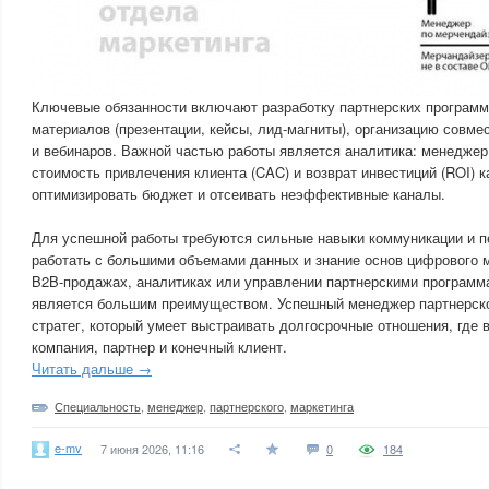
Ключевые обязанности включают разработку партнерских программ
материалов (презентации, кейсы, лид-магниты), организацию совм
и вебинаров. Важной частью работы является аналитика: менеджер
стоимость привлечения клиента (CAC) и возврат инвестиций (ROI) к
оптимизировать бюджет и отсеивать неэффективные каналы.
Для успешной работы требуются сильные навыки коммуникации и п
работать с большими объемами данных и знание основ цифрового м
B2B-продажах, аналитиках или управлении партнерскими программами 
является большим преимуществом. Успешный менеджер партнерско
стратег, который умеет выстраивать долгосрочные отношения, где 
компания, партнер и конечный клиент.
Читать дальше →
Специальность
,
менеджер
,
партнерского
,
маркетинга
e-mv
7 июня 2026, 11:16
0
184