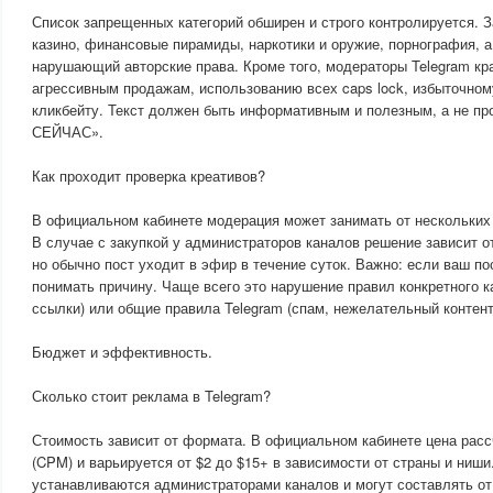
Список запрещенных категорий обширен и строго контролируется. 
казино, финансовые пирамиды, наркотики и оружие, порнография, а
нарушающий авторские права. Кроме того, модераторы Telegram кра
агрессивным продажам, использованию всех caps lock, избыточном
кликбейту. Текст должен быть информативным и полезным, а не пр
СЕЙЧАС».
Как проходит проверка креативов?
В официальном кабинете модерация может занимать от нескольких 
В случае с закупкой у администраторов каналов решение зависит о
но обычно пост уходит в эфир в течение суток. Важно: если ваш по
понимать причину. Чаще всего это нарушение правил конкретного к
ссылки) или общие правила Telegram (спам, нежелательный контент
Бюджет и эффективность.
Сколько стоит реклама в Telegram?
Стоимость зависит от формата. В официальном кабинете цена расс
(CPM) и варьируется от $2 до $15+ в зависимости от страны и ниш
устанавливаются администраторами каналов и могут составлять от