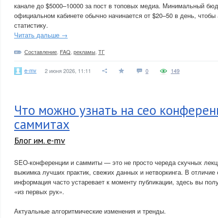
канале до $5000–10000 за пост в топовых медиа. Минимальный бюд
официальном кабинете обычно начинается от $20–50 в день, чтобы
статистику.
Читать дальше →
Составление
,
FAQ
,
рекламы
,
ТГ
e-mv
2 июня 2026, 11:11
0
149
Что можно узнать на сео конферен
саммитах
Блог им. e-mv
SEO-конференции и саммиты — это не просто череда скучных лекц
выжимка лучших практик, свежих данных и нетворкинга. В отличие о
информация часто устаревает к моменту публикации, здесь вы пол
«из первых рук».
Актуальные алгоритмические изменения и тренды.