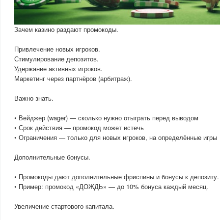
Зачем казино раздают промокоды.
Привлечение новых игроков.
Стимулирование депозитов.
Удержание активных игроков.
Маркетинг через партнёров (арбитраж).
Важно знать.
• Вейджер (wager) — сколько нужно отыграть перед выводом
• Срок действия — промокод может истечь
• Ограничения — только для новых игроков, на определённые игры
Дополнительные бонусы.
• Промокоды дают дополнительные фриспины и бонусы к депозиту.
• Пример: промокод «ДОЖДЬ» — до 10% бонуса каждый месяц.
Увеличение стартового капитала.