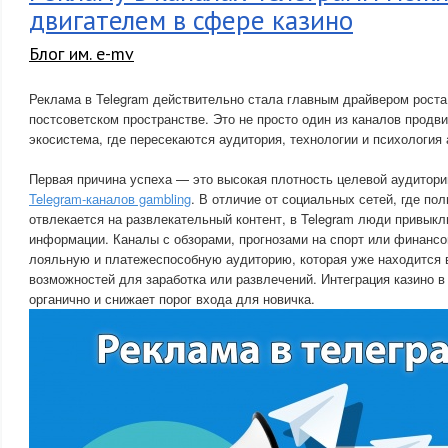
двигателем в сфере казино
Блог им. e-mv
Реклама в Telegram действительно стала главным драйвером роста
постсоветском пространстве. Это не просто один из каналов прод
экосистема, где пересекаются аудитория, технологии и психология 
Первая причина успеха — это высокая плотность целевой аудитори
Telegram-каналов gambling
. В отличие от социальных сетей, где по
отвлекается на развлекательный контент, в Telegram люди привыкл
информации. Каналы с обзорами, прогнозами на спорт или финанс
лояльную и платежеспособную аудиторию, которая уже находится 
возможностей для заработка или развлечений. Интеграция казино в
органично и снижает порог входа для новичка.