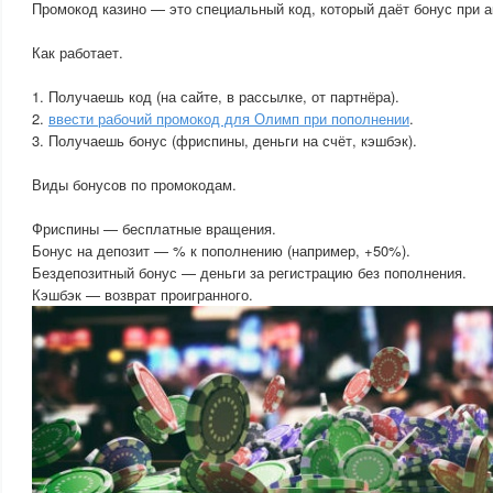
Промокод казино — это специальный код, который даёт бонус при а
Как работает.
1. Получаешь код (на сайте, в рассылке, от партнёра).
2.
ввести рабочий промокод для Олимп при пополнении
.
3. Получаешь бонус (фриспины, деньги на счёт, кэшбэк).
Виды бонусов по промокодам.
Фриспины — бесплатные вращения.
Бонус на депозит — % к пополнению (например, +50%).
Бездепозитный бонус — деньги за регистрацию без пополнения.
Кэшбэк — возврат проигранного.