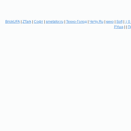
BrickUFA
|
ZTark
|
Софт
|
smetafor.ru
|
Техно-Голод
|
ЧеЧу.Ru
|
кино
|
Soft
|
:( 0
РУша
| |
П